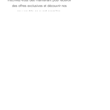
des offres exclusives et découvrir nos
nouveautés en avant-première.
Saisissez votre e-mail ici
S'inscrire
G-D2LMZ63X11
Suivez nos actualités
Instagram
Facebook
Heness