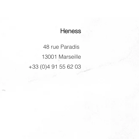
T DÉCORATIF: Miroir bombé
nt une réflexion unique et une
pective élargie pour une ambiance
istiquée
Heness
48 rue Paradis
13001 Marseille
+33 (0)4 91 55 62 03
X11