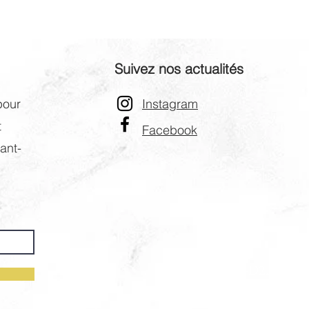
EFFE
offra
pers
soph
Suivez nos actualités
pour
Instagram
t
Facebook
ant-
G-D2LMZ63