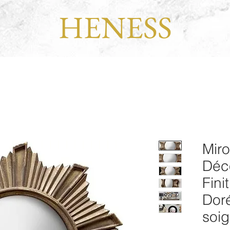
HENESS
Miro
Déco
Fin
Doré
soig